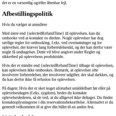
det er en væsentlig og/eller åbenbar fejl.
Afbestillingspolitik
Hvis du vælger at annullere
Med mere end {selectedRefundTime} til oplevelsen, kan du
ombooke ved at kontakte os direkte. Nogle oplevelser har dog
særlige regler for ombooking, f.eks. ved overnatninger og for
oplevelser, der kræver lang forberedelsestid, og der kan derfor være
nogle få undtagelser. Dette vil blive angivet under Regler og
sikkerhed på oplevelsens produktside.
Hvis der er mindre end {selectedRefundTime} tilbage til oplevelsen,
kan oplevelsen ikke ombookes. Bemærk, at oplevelser ofte
involverer forberedelser, der involverer udgifter, der skal dækkes, og
du kan derfor ikke få refusion for oplevelsen.
På dagen: Hvis der er sket noget uforudset umiddelbart før eller på
oplevelsesdagen (f.eks. sygdom), bedes du kontakte
oplevelseslederen, så de ved, at du alligevel ikke deltager. Du finder
kontaktoplysningerne i din reservationsbekræftelse. Alternativt er du
generelt velkommen til at give din billet til en anden fest.