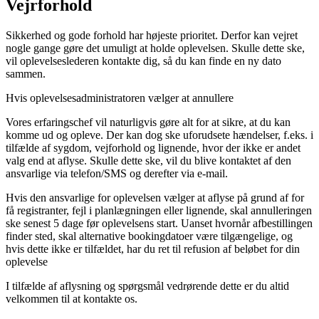
Vejrforhold
Sikkerhed og gode forhold har højeste prioritet. Derfor kan vejret
nogle gange gøre det umuligt at holde oplevelsen. Skulle dette ske,
vil oplevelseslederen kontakte dig, så du kan finde en ny dato
sammen.
Hvis oplevelsesadministratoren vælger at annullere
Vores erfaringschef vil naturligvis gøre alt for at sikre, at du kan
komme ud og opleve. Der kan dog ske uforudsete hændelser, f.eks. i
tilfælde af sygdom, vejforhold og lignende, hvor der ikke er andet
valg end at aflyse. Skulle dette ske, vil du blive kontaktet af den
ansvarlige via telefon/SMS og derefter via e-mail.
Hvis den ansvarlige for oplevelsen vælger at aflyse på grund af for
få registranter, fejl i planlægningen eller lignende, skal annulleringen
ske senest 5 dage før oplevelsens start. Uanset hvornår afbestillingen
finder sted, skal alternative bookingdatoer være tilgængelige, og
hvis dette ikke er tilfældet, har du ret til refusion af beløbet for din
oplevelse
I tilfælde af aflysning og spørgsmål vedrørende dette er du altid
velkommen til at kontakte os.